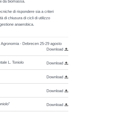
ni da biomassa.
ecniche di rispondere sia a criteri
à di chiusura di cicli di utilizzo
digestione anaerobica.
di Agronomia - Debrecen 25-29 agosto
Download
tale L. Toniolo
Download
Download
Download
niolo”
Download