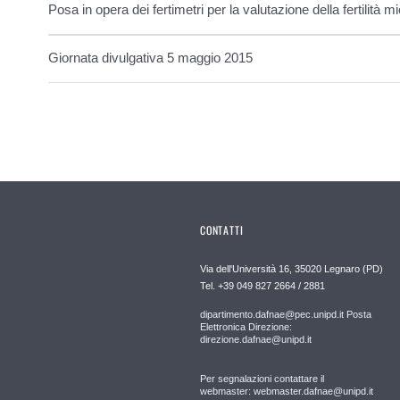
Posa in opera dei fertimetri per la valutazione della fertilità m
Giornata divulgativa 5 maggio 2015
CONTATTI
Via dell'Università 16, 35020 Legnaro (PD)
Tel. +39 049 827 2664 / 2881
dipartimento.dafnae@pec.unipd.it Posta
Elettronica Direzione:
direzione.dafnae@unipd.it
Per segnalazioni contattare il
webmaster: webmaster.dafnae@unipd.it