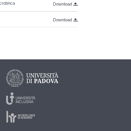
icrobrica
Download
Download