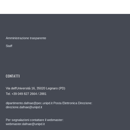
Amministrazione trasparente
Staff
CONTATTI
Via dell'Università 16, 35020 Legnaro (PD)
Tel. +39 049 827 2664 / 2881
dipartimento.dafnae@pec.unipd.it Posta Elettronica Direzione:
direzione.dafnae@unipd.it
Per segnalazioni contattare il webmaster:
webmaster.dafnae@unipd.it