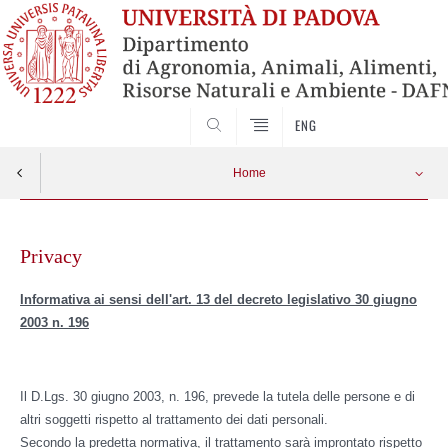
SEARCH
ENG
Home
Skip
to
Privacy
content
Informativa ai sensi dell'art. 13 del decreto legislativo 30 giugno
2003 n. 196
Il D.Lgs. 30 giugno 2003, n. 196, prevede la tutela delle persone e di
altri soggetti rispetto al trattamento dei dati personali.
Secondo la predetta normativa, il trattamento sarà improntato rispetto