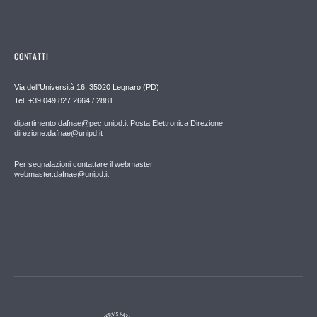
CONTATTI
Via dell'Università 16, 35020 Legnaro (PD)
Tel. +39 049 827 2664 / 2881
dipartimento.dafnae@pec.unipd.it Posta Elettronica Direzione:
direzione.dafnae@unipd.it
Per segnalazioni contattare il webmaster:
webmaster.dafnae@unipd.it