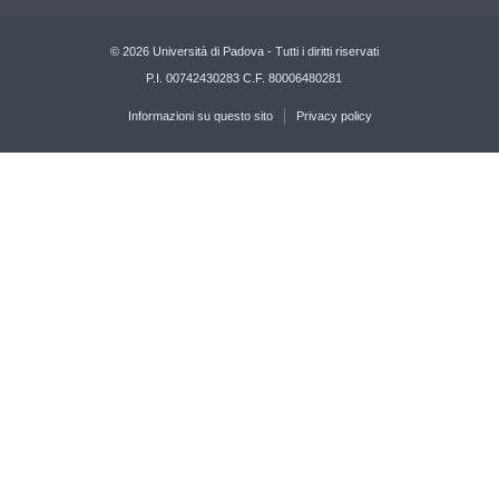
© 2026 Università di Padova - Tutti i diritti riservati
P.I. 00742430283 C.F. 80006480281
Informazioni su questo sito
Privacy policy