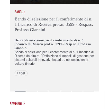
BANDI
BAN
Bando di selezione per il conferimento di n.
Ba
1 Incarico di Ricerca prot.n. 3599 - Resp.sc.
1 
Prof.ssa Giannini
Sc
Bando di selezione per il conferimento di n. 1
Ban
Incarico di Ricerca prot.n. 3599 - Resp.sc. Prof.ssa
Inc
Giannini
Tr
Bando di selezione per il conferimento di n. 1 Incarico di
Ricerca dal titolo: "Definizione di modelli di gestione per
Ban
sistemi colturali Innovativi basati su consociazioni e
Ric
colture tintorie
vin
Sel
Leggi
L
SEMINARI