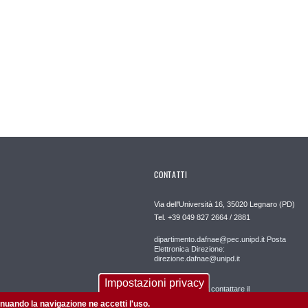
CONTATTI
Via dell'Università 16, 35020 Legnaro (PD)
Tel. +39 049 827 2664 / 2881
dipartimento.dafnae@pec.unipd.it Posta
Elettronica Direzione:
direzione.dafnae@unipd.it
Impostazioni privacy
Per segnalazioni contattare il
webmaster: webmaster.dafnae@unipd.it
tinuando la navigazione ne accetti l'uso.