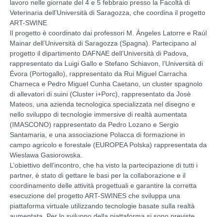
lavoro nelle giornate del 4 e 5 febbraio presso la Facoltà di
Veterinaria dell’Università di Saragozza, che coordina il progetto
ART-SWINE
Il progetto è coordinato dai professori M. Ángeles Latorre e Raúl
Mainar dell’Università di Saragozza (Spagna). Partecipano al
progetto il dipartimento DAFNAE dell’Università di Padova,
rappresentato da Luigi Gallo e Stefano Schiavon, l’Università di
Évora (Portogallo), rappresentato da Rui Miguel Carracha
Charneca e Pedro Miguel Cunha Caetano, un cluster spagnolo
di allevatori di suini (Cluster i+Porc), rappresentato da Josè
Mateos, una azienda tecnologica specializzata nel disegno e
nello sviluppo di tecnologie immersive di realtà aumentata
(IMASCONO) rappresentato da Pedro Lozano e Sergio
Santamaria, e una associazione Polacca di formazione in
campo agricolo e forestale (EUROPEA Polska) rappresentata da
Wieslawa Gasiorowska.
L’obiettivo dell’incontro, che ha visto la partecipazione di tutti i
partner, è stato di gettare le basi per la collaborazione e il
coordinamento delle attività progettuali e garantire la corretta
esecuzione del progetto ART-SWINES che sviluppa una
piattaforma virtuale utilizzando tecnologie basate sulla realtà
aumentata. Per lo sviluppo della piattaforma si sono previste