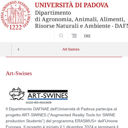
SEARCH
ENG
Art-Swines
Skip
to
Art-Swines
content
Il Dipartimento DAFNAE dell’Università di Padova partecipa al
progetto ART-SWINES (“Augmented Reality Tools for SWINE
production Students”) del programma ERASMUS+ dell'Unione
Europea. Il progetto è iniziato il 1 dicembre 2024 e terminerà il