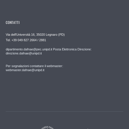
CONTATTI
Via dell'Università 16, 35020 Legnaro (PD)
Tel. +39 049 827 2664 / 2881
dipartimento.dafnae@pec.unipd.it Posta Elettronica Direzione:
direzione.dafnae@unipd.it
Per segnalazioni contattare il webmaster:
webmaster.dafnae@unipd.it