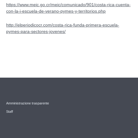
https://www.meic.go.cr/meic/comunicado/901/costa-rica-cuenta-
con-la-i-escuela-de-verano-pymes-y-territorios.php
http://elperiodicocr.com/costa-rica-funda-primera-escuela-
pymes-para-sectores-jovenes/
Amministrazione trasparente
Staff