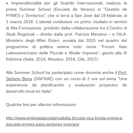
e Imprenditorialità per gli Scambi Internazionali, realizza la
prima Summer School (Escuela de Verano) in "Gestión de
PYMES y Territorios", che si terrà a San José dal 19 febbraio al
3 marzo 2018. L'attività costituisce un primo risultato in termini
di Alta Formazione, prodotto dalla collaborazione tra il Centro di
Studi Regionali – diretto dalla prof. Patrizia Messina – e l'IILA-
Ministero degli Affari Esteri, avviata dal 2015 nel quadro del
programma di politica estera noto come "Forum Italo
Latinoamericano delle Piccole e Medie Imprese", giunto alla III
Edizione (Italia, 2014; Messico, 2016; Cile, 2017).
Alla Summer School ha partecipato come docente anche il
Prof.
Stefano Bona
(DAFNAE) con un corso di 2 ore sul tema "Una
experiencia de planificación y evaluación proyectos de
desarrollo local en Italia".
Qualche link per ulteriori informazioni:
http://www.embajadacostaricaitalia.it/costa-rica-funda-primera-
escuela-pymes-para-sectores-jovenes/