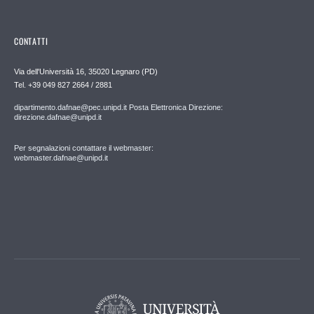
CONTATTI
Via dell'Università 16, 35020 Legnaro (PD)
Tel. +39 049 827 2664 / 2881
dipartimento.dafnae@pec.unipd.it Posta Elettronica Direzione:
direzione.dafnae@unipd.it
Per segnalazioni contattare il webmaster:
webmaster.dafnae@unipd.it