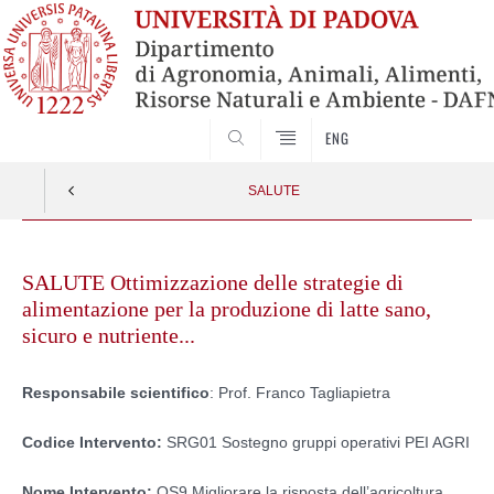
SEARCH
ENG
SALUTE
Skip
to
SALUTE Ottimizzazione delle strategie di
content
alimentazione per la produzione di latte sano,
sicuro e nutriente...
Responsabile scientifico
: Prof. Franco Tagliapietra
Codice Intervento:
SRG01 Sostegno gruppi operativi PEI AGRI
Nome Intervento:
OS9 Migliorare la risposta dell’agricoltura