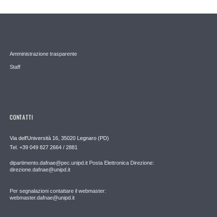
Amministrazione trasparente
Staff
CONTATTI
Via dell'Università 16, 35020 Legnaro (PD)
Tel. +39 049 827 2664 / 2881
dipartimento.dafnae@pec.unipd.it Posta Elettronica Direzione:
direzione.dafnae@unipd.it
Per segnalazioni contattare il webmaster:
webmaster.dafnae@unipd.it