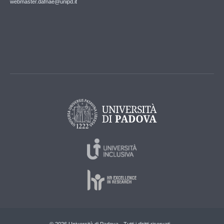
webmaster.dafnae@unipd.it