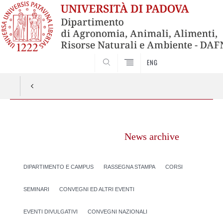
SEARCH
ENG
Vai
al
News archive
contenuto
DIPARTIMENTO E CAMPUS
RASSEGNA STAMPA
CORSI
SEMINARI
CONVEGNI ED ALTRI EVENTI
EVENTI DIVULGATIVI
CONVEGNI NAZIONALI