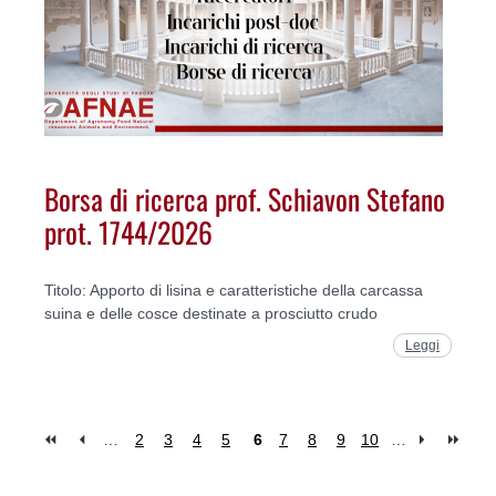
Borsa di ricerca prof. Schiavon Stefano
prot. 1744/2026
Titolo: Apporto di lisina e caratteristiche della carcassa
suina e delle cosce destinate a prosciutto crudo
Leggi
…
2
3
4
5
6
7
8
9
10
…
Pages