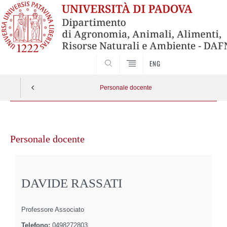
SEARCH
ENG
Personale docente
Vai
al
Personale docente
contenuto
DAVIDE RASSATI
Professore Associato
Telefono:
0498272803