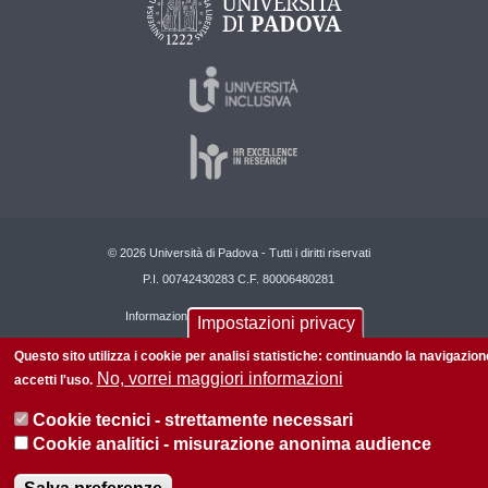
© 2026 Università di Padova - Tutti i diritti riservati
P.I. 00742430283 C.F. 80006480281
Informazioni su questo sito
Privacy policy
Impostazioni privacy
Questo sito utilizza i cookie per analisi statistiche: continuando la navigazion
No, vorrei maggiori informazioni
accetti l'uso.
Cookie tecnici - strettamente necessari
Cookie analitici - misurazione anonima audience