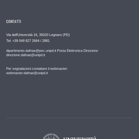
CONTATTI
Via dell'Università 16, 35020 Legnaro (PD)
Tel. +39 049 827 2664 / 2881
dipartimento.dafnae@pec.unipd.it Posta Elettronica Direzione:
direzione.dafnae@unipd.it
Per segnalazioni contattare il webmaster:
webmaster.dafnae@unipd.it