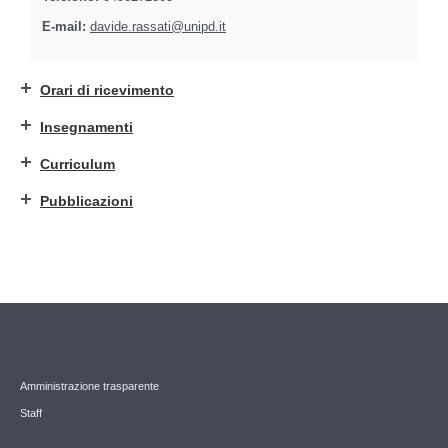
E-mail:
davide.rassati@unipd.it
Orari di ricevimento
Insegnamenti
Curriculum
Pubblicazioni
Amministrazione trasparente
Staff