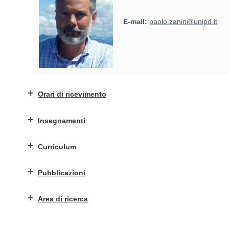
E-mail:
paolo.zanin@unipd.it
Orari di ricevimento
Insegnamenti
Curriculum
Pubblicazioni
Area di ricerca