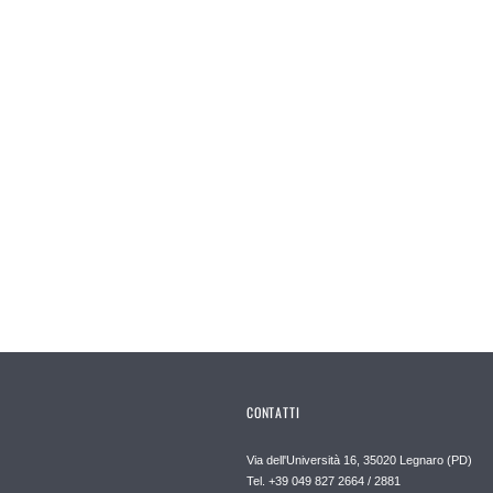
CONTATTI
Via dell'Università 16, 35020 Legnaro (PD)
Tel. +39 049 827 2664 / 2881