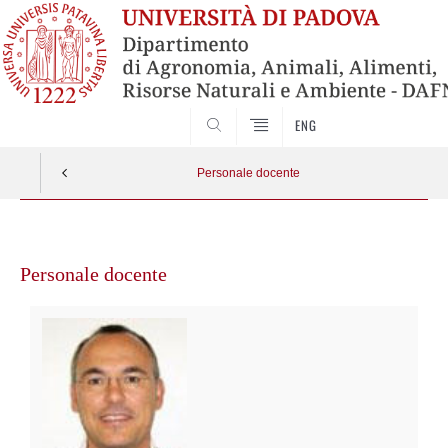
SEARCH
ENG
Personale docente
Vai
al
Personale docente
contenuto