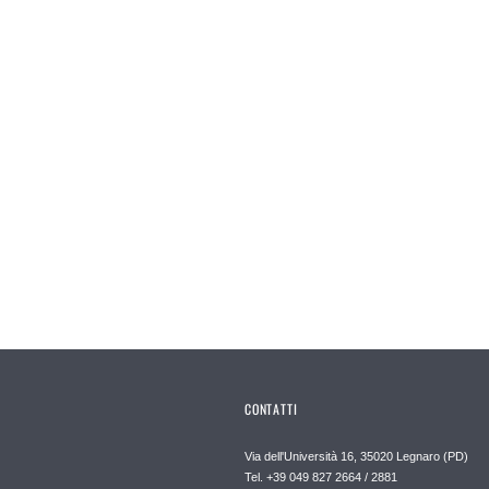
CONTATTI
Via dell'Università 16, 35020 Legnaro (PD)
Tel. +39 049 827 2664 / 2881