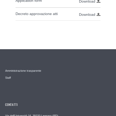
Application form
Download
Decreto approvazione atti
Download
Amministrazione trasparente
Staff
CONTATTI
Via dell'Università 16, 35020 Legnaro (PD)