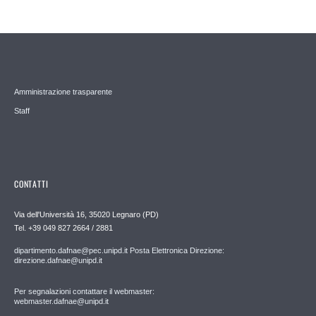
Amministrazione trasparente
Staff
CONTATTI
Via dell'Università 16, 35020 Legnaro (PD)
Tel. +39 049 827 2664 / 2881
dipartimento.dafnae@pec.unipd.it Posta Elettronica Direzione:
direzione.dafnae@unipd.it
Per segnalazioni contattare il webmaster:
webmaster.dafnae@unipd.it