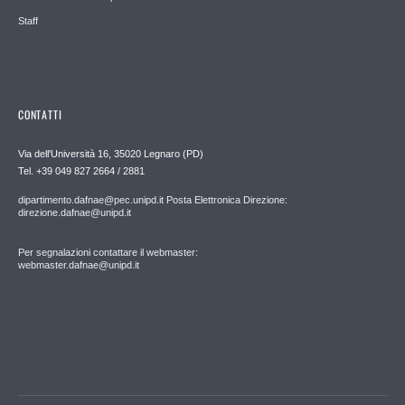
Staff
CONTATTI
Via dell'Università 16, 35020 Legnaro (PD)
Tel. +39 049 827 2664 / 2881
dipartimento.dafnae@pec.unipd.it Posta Elettronica Direzione:
direzione.dafnae@unipd.it
Per segnalazioni contattare il webmaster:
webmaster.dafnae@unipd.it