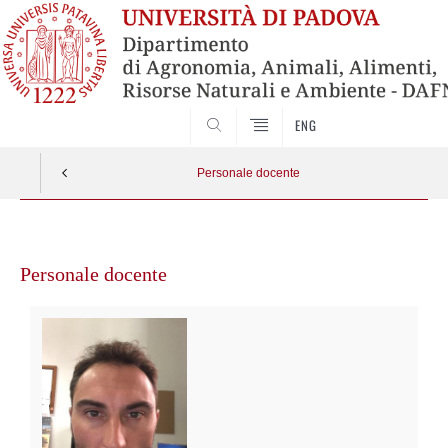
SEARCH
ENG
Personale docente
Vai
al
Personale docente
contenuto