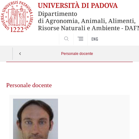
SEARCH
ENG
Personale docente
Vai
al
Personale docente
contenuto