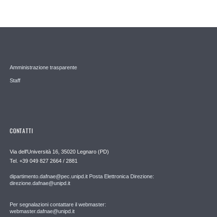
Amministrazione trasparente
Staff
CONTATTI
Via dell'Università 16, 35020 Legnaro (PD)
Tel. +39 049 827 2664 / 2881
dipartimento.dafnae@pec.unipd.it Posta Elettronica Direzione:
direzione.dafnae@unipd.it
Per segnalazioni contattare il webmaster:
webmaster.dafnae@unipd.it