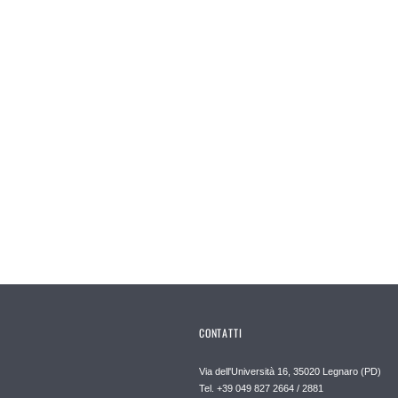
CONTATTI
Via dell'Università 16, 35020 Legnaro (PD)
Tel. +39 049 827 2664 / 2881