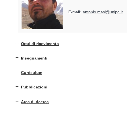
E-mail:
antonio.masi@unipd.it
Orari di ricevimento
Insegnamenti
Curriculum
Pubblicazioni
Area di ricerca