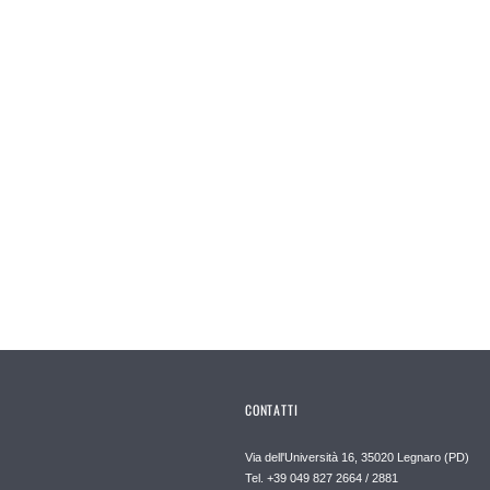
CONTATTI
Via dell'Università 16, 35020 Legnaro (PD)
Tel. +39 049 827 2664 / 2881