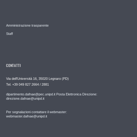
Amministrazione trasparente
Staff
CONTATTI
Via dell'Università 16, 35020 Legnaro (PD)
Tel. +39 049 827 2664 / 2881
dipartimento.dafnae@pec.unipd.it Posta Elettronica Direzione:
direzione.dafnae@unipd.it
Per segnalazioni contattare il webmaster:
webmaster.dafnae@unipd.it