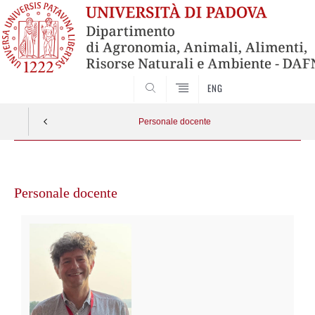
SEARCH
ENG
Personale docente
Vai
al
Personale docente
contenuto