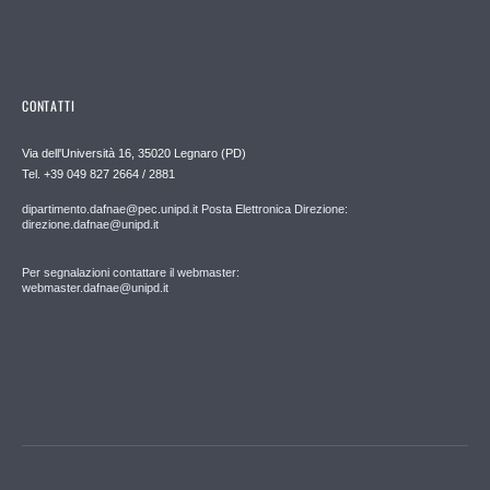
CONTATTI
Via dell'Università 16, 35020 Legnaro (PD)
Tel. +39 049 827 2664 / 2881
dipartimento.dafnae@pec.unipd.it Posta Elettronica Direzione:
direzione.dafnae@unipd.it
Per segnalazioni contattare il webmaster:
webmaster.dafnae@unipd.it