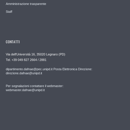
Amministrazione trasparente
Staff
CONTATTI
Via dell'Università 16, 35020 Legnaro (PD)
Tel. +39 049 827 2664 / 2881
dipartimento.dafnae@pec.unipd.it Posta Elettronica Direzione:
direzione.dafnae@unipd.it
Per segnalazioni contattare il webmaster:
webmaster.dafnae@unipd.it