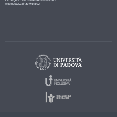
Per segnalazioni contattare il webmaster:
webmaster.dafnae@unipd.it