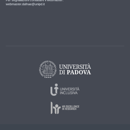
Per segnalazioni contattare il webmaster:
webmaster.dafnae@unipd.it