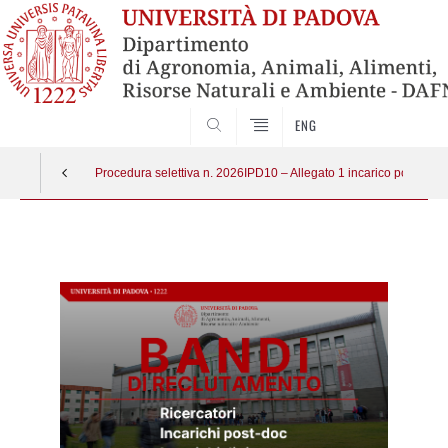
SEARCH
ENG
Procedura selettiva n. 2026IPD10 – Allegato 1 incarico post-do
Vai
al
contenuto