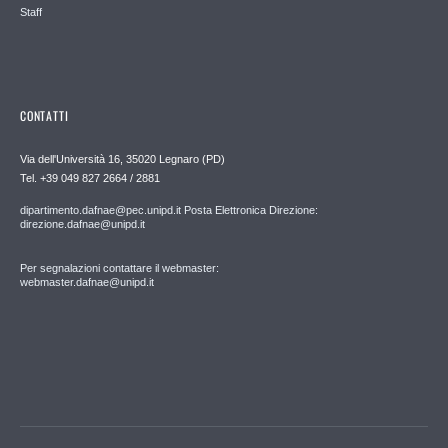
Staff
CONTATTI
Via dell'Università 16, 35020 Legnaro (PD)
Tel. +39 049 827 2664 / 2881
dipartimento.dafnae@pec.unipd.it Posta Elettronica Direzione:
direzione.dafnae@unipd.it
Per segnalazioni contattare il webmaster:
webmaster.dafnae@unipd.it