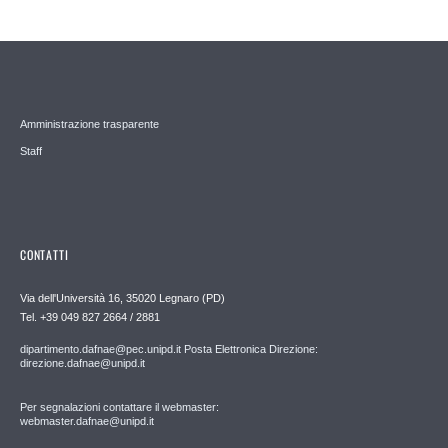
Amministrazione trasparente
Staff
CONTATTI
Via dell'Università 16, 35020 Legnaro (PD)
Tel. +39 049 827 2664 / 2881
dipartimento.dafnae@pec.unipd.it Posta Elettronica Direzione:
direzione.dafnae@unipd.it
Per segnalazioni contattare il webmaster:
webmaster.dafnae@unipd.it