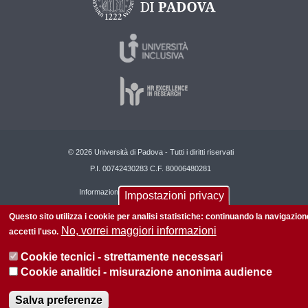
© 2026 Università di Padova - Tutti i diritti riservati
P.I. 00742430283 C.F. 80006480281
Informazioni su questo sito
Privacy policy
Impostazioni privacy
Questo sito utilizza i cookie per analisi statistiche: continuando la navigazion
No, vorrei maggiori informazioni
accetti l'uso.
Cookie tecnici - strettamente necessari
Cookie analitici - misurazione anonima audience
Salva preferenze