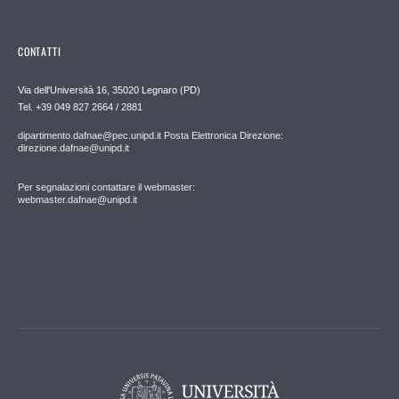
CONTATTI
Via dell'Università 16, 35020 Legnaro (PD)
Tel. +39 049 827 2664 / 2881
dipartimento.dafnae@pec.unipd.it Posta Elettronica Direzione:
direzione.dafnae@unipd.it
Per segnalazioni contattare il webmaster:
webmaster.dafnae@unipd.it