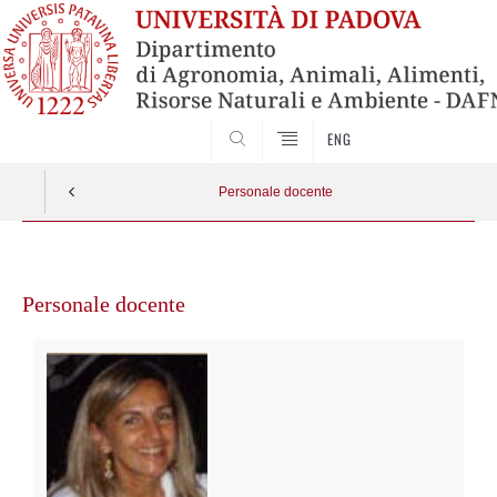
SEARCH
ENG
Personale docente
Vai
al
Personale docente
contenuto