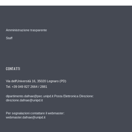
Amministrazione trasparente
Staff
CONTATTI
Via dell'Università 16, 35020 Legnaro (PD)
Tel. +39 049 827 2664 / 2881
dipartimento.dafnae@pec.unipd.it Posta Elettronica Direzione:
direzione.dafnae@unipd.it
Per segnalazioni contattare il webmaster:
webmaster.dafnae@unipd.it