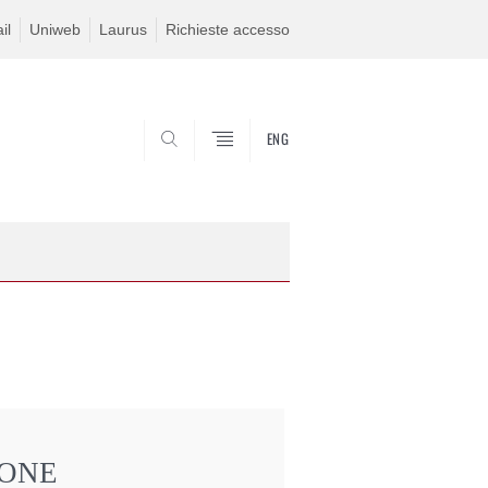
il
Uniweb
Laurus
Richieste accesso
ENG
SEARCH
IONE