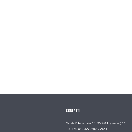
CONTATTI
Via dell'Università 16, 35020 Legnaro (PD)
Tel. +39 049 827 2664 / 2881