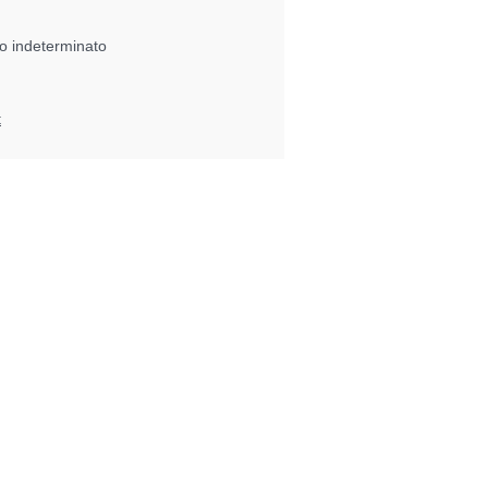
po indeterminato
t