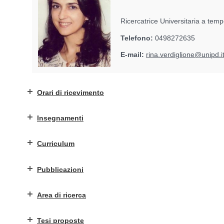
Ricercatrice Universitaria a tem
Telefono:
0498272635
E-mail:
rina.verdiglione@unipd.i
Orari di ricevimento
Insegnamenti
Curriculum
Pubblicazioni
Area di ricerca
Tesi proposte