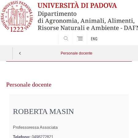
SEARCH
ENG
Personale docente
Vai
al
Personale docente
contenuto
ROBERTA MASIN
Professoressa Associata
Telefono:
0498272821