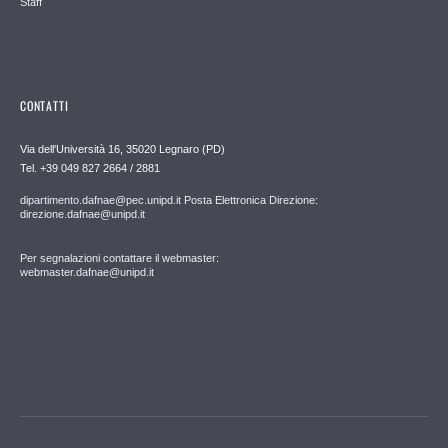
Staff
CONTATTI
Via dell'Università 16, 35020 Legnaro (PD)
Tel. +39 049 827 2664 / 2881
dipartimento.dafnae@pec.unipd.it Posta Elettronica Direzione:
direzione.dafnae@unipd.it
Per segnalazioni contattare il webmaster:
webmaster.dafnae@unipd.it